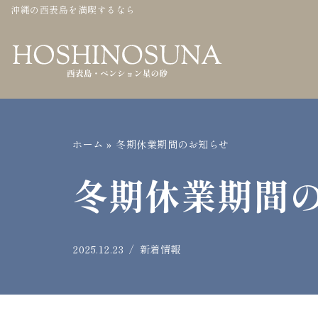
沖縄の西表島を満喫するなら
コ
ン
テ
ン
ツ
へ
ホーム
»
冬期休業期間のお知らせ
ス
冬期休業期間
キ
ッ
プ
2025.12.23
新着情報