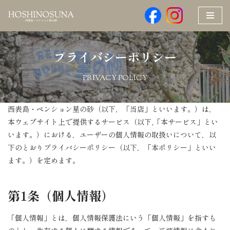
コ
ン
プライバシーポリシー
テ
ン
PRIVACY POLICY
ツ
へ
ス
西表島・ペンション星の砂（以下，「当店」といいます。）は，
キ
本ウェブサイト上で提供するサービス（以下,「本サービス」とい
ッ
います。）における，ユーザーの個人情報の取扱いについて，以
プ
下のとおりプライバシーポリシー（以下，「本ポリシー」といい
ます。）を定めます。
第1条（個人情報）
「個人情報」とは，個人情報保護法にいう「個人情報」を指すも