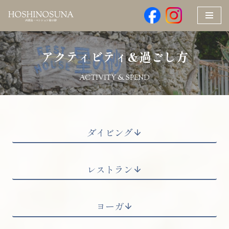
コ
ン
アクティビティ&過ごし方
テ
ン
ACTIVITY & SPEND
ツ
へ
ス
キ
ッ
ダイビング
プ
レストラン
ヨーガ