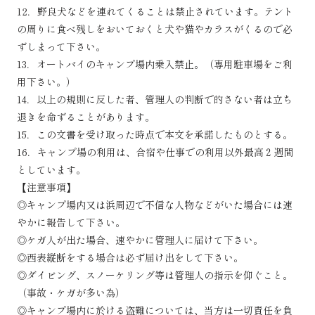
12．野良犬などを連れてくることは禁止されています。テント
の周りに食べ残しをおいておくと犬や猫やカラスがくるので必
ずしまって下さい。
13．オートバイのキャンプ場内乗入禁止。（専用駐車場をご利
用下さい。）
14．以上の規則に反した者、管理人の判断で的さない者は立ち
退きを命ずることがあります。
15．この文書を受け取った時点で本文を承諾したものとする。
16．キャンプ場の利用は、合宿や仕事での利用以外最高２週間
としています。
【注意事項】
◎キャンプ場内又は浜周辺で不信な人物などがいた場合には速
やかに報告して下さい。
◎ケガ人が出た場合、速やかに管理人に届けて下さい。
◎西表縦断をする場合は必ず届け出をして下さい。
◎ダイビング、スノーケリング等は管理人の指示を仰ぐこと。
（事故・ケガが多い為）
◎キャンプ場内に於ける盗難については、当方は一切責任を負