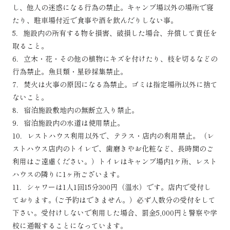
し、他人の迷惑になる行為の禁止。キャンプ場以外の場所で寝
たり、駐車場付近で食事や酒を飲んだりしない事。
5．施設内の所有する物を損害、破損した場合、弁償して責任を
取ること。
6．立木・花・その他の植物にキズを付けたり、枝を切るなどの
行為禁止。魚貝類・星砂採集禁止。
7．焚火は火事の原因になる為禁止。ゴミは指定場所以外に捨て
ないこと。
8．宿泊施設敷地内の無断立入り禁止。
9．宿泊施設内の水道は使用禁止。
10．レストハウス利用以外で、テラス・店内の利用禁止。（レ
ストハウス店内のトイレで、歯磨きやお化粧など、長時間のご
利用はご遠慮ください。）トイレはキャンプ場内1ケ所、レスト
ハウスの隣りに1ヶ所ございます。
11．シャワーは1人1回15分300円（温水）です。店内で受付し
ております。(ご予約はできません。）必ず人数分の受付をして
下さい。受付けしないで利用した場合、罰金5,000円と警察や学
校に通報することになっています。