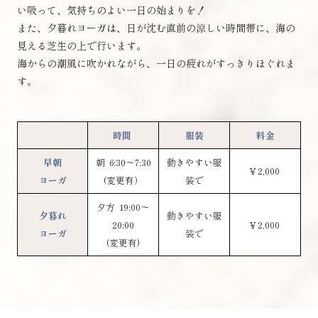
い吸って、気持ちのよい一日の始まりを！
また、夕暮れヨーガは、日が沈む直前の涼しい時間帯に、海の
見える芝生の上で行います。
海からの潮風に吹かれながら、一日の疲れがすっきりほぐれま
す。
時間
服装
料金
早朝
朝 6:30～7:30
動きやすい服
￥2,000
ヨーガ
(変更有）
装で
夕方 19:00～
夕暮れ
動きやすい服
20:00
￥2,000
ヨーガ
装で
(変更有)